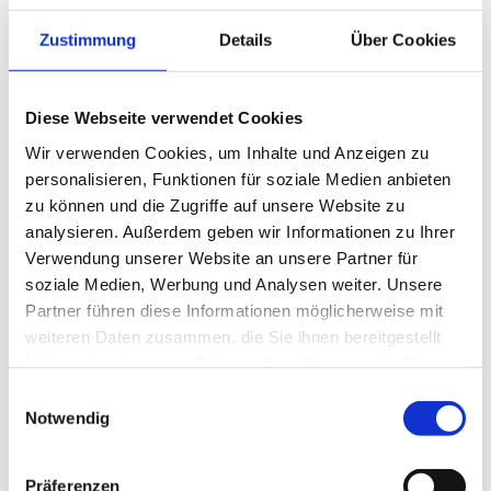
erstellen wir Buchhaltungen, überwachen
Zustimmung
Details
Über Cookies
Zahlungsein- und -ausgänge und sorgen für eine
geordnete Abwicklung aller finanziellen Aspekte
Diese Webseite verwendet Cookies
rund um Ihre Immobilie.
Wir verwenden Cookies, um Inhalte und Anzeigen zu
personalisieren, Funktionen für soziale Medien anbieten
zu können und die Zugriffe auf unsere Website zu
Dazu zählt auch die Vorbereitung der Jahres- und
analysieren. Außerdem geben wir Informationen zu Ihrer
Einzelabrechnungen, die wir für Sie erstellt und
Verwendung unserer Website an unsere Partner für
verständlich aufbereitet übergeben.
soziale Medien, Werbung und Analysen weiter. Unsere
Partner führen diese Informationen möglicherweise mit
Wir organisieren und begleiten
weiteren Daten zusammen, die Sie ihnen bereitgestellt
haben oder die sie im Rahmen Ihrer Nutzung der Dienste
Eigentümerversammlungen nach den gesetzlichen
gesammelt haben.
Einwilligungsauswahl
Vorgaben, führen Beschluss- und Protokollwesen
Notwendig
und sind Ansprechpartner für alle
Eigentümerbelange.
Präferenzen