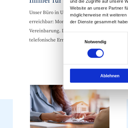
Immer für Sie erreichbar
und die Zugriffe auf unsere 
Website an unsere Partner fü
Unser Büro in Uelzen ist für Sie zu den neue
möglicherweise mit weiteren
erreichbar: Montag – Freitag 08:00 – 12:30 U
der Dienste gesammelt habe
Vereinbarung. Darüber hinaus bieten wir bei 
Einwilligungsauswahl
telefonische Erreichbarkeit – auch außerhalb 
Notwendig
Ablehnen