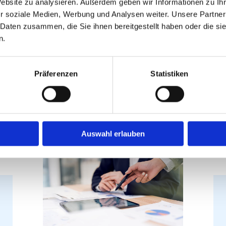
Erreichbarkeit – auch
Website zu analysieren. Außerdem geben wir Informationen zu I
r soziale Medien, Werbung und Analysen weiter. Unsere Partner
n Öffnungszeiten
Kontaktieren Sie uns 
 Daten zusammen, die Sie ihnen bereitgestellt haben oder die s
hr sowie nach
n.
der Verwaltung Ihrer
Notfällen eine
dieser Zeiten.
Präferenzen
Statistiken
Jetzt anrufen
Auswahl erlauben