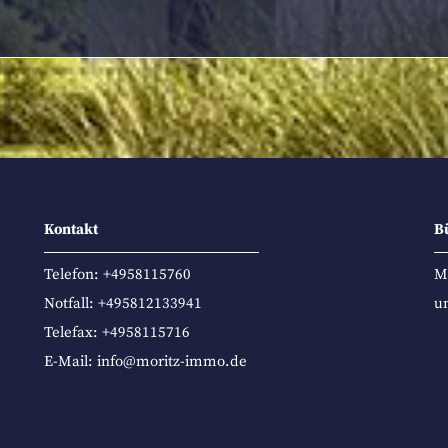
Kontakt
B
Telefon:
+4958115760
M
Notfall:
+495812133941
u
Telefax: +4958115716
E-Mail:
info@moritz-immo.de